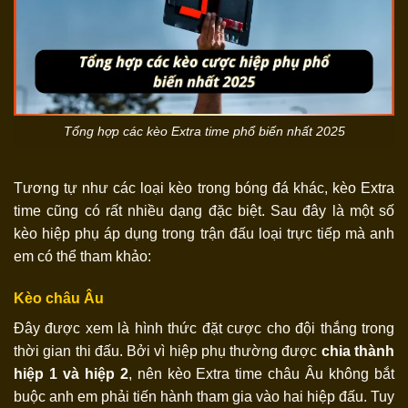
Tổng hợp các kèo Extra time phổ biến nhất 2025
Tương tự như các loại kèo trong bóng đá khác, kèo Extra
time cũng có rất nhiều dạng đặc biệt. Sau đây là một số
kèo hiệp phụ áp dụng trong trận đấu loại trực tiếp mà anh
em có thể tham khảo:
Kèo châu Âu
Đây được xem là hình thức đặt cược cho đội thắng trong
thời gian thi đấu. Bởi vì hiệp phụ thường được
chia thành
hiệp 1 và hiệp 2
, nên kèo Extra time châu Âu không bắt
buộc anh em phải tiến hành tham gia vào hai hiệp đấu. Tuy