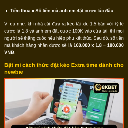
Tiền thua = Số tiền mà anh em đặt cược lúc đầu
Ví dụ như, khi nhà cái đưa ra kèo tài xỉu 1.5 bàn với tỷ lệ
cược là 1.8 và anh em đặt cược 100K vào cửa tài, thì mọi
người sẽ thắng cuộc nếu hiệp phụ kết thúc. Sau đó, số tiền
mà khách hàng nhận được sẽ là
100.000 x 1.8 = 180.000
VNĐ
.
Bật mí cách thức đặt kèo Extra time dành cho
newbie