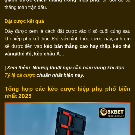
thắng toàn trận đấu.
Đặt cược kết quả
Đây được xem là cách đặt cược vào tỉ số cuối cùng sau
khi hiệp phụ kết thúc. Đối với hình thức cược này, anh em
sẽ được tiền vào
kèo bàn thắng cao hay thấp, kèo thẻ
vàng/thẻ đỏ, kèo châu Á
,…
|
Xem thêm: Những thuật ngữ cần nắm vững khi đọc
Tỷ lệ cá cược
chuẩn nhất hiện nay.
Tổng hợp các kèo cược hiệp phụ phổ biến
nhất 2025