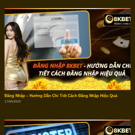
Đăng Nhập – Hướng Dẫn Chi Tiết Cách Đăng Nhập Hiệu Quả
17/05/2025