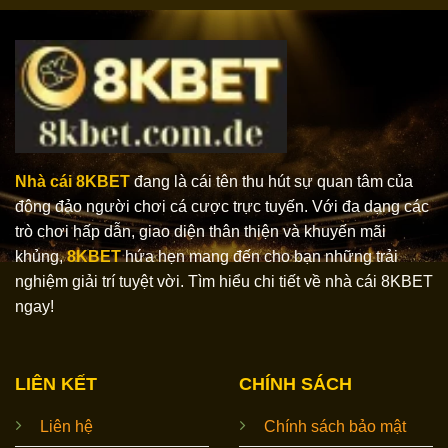
Nhà cái 8KBET
đang là cái tên thu hút sự quan tâm của
đông đảo người chơi cá cược trực tuyến. Với đa dạng các
trò chơi hấp dẫn, giao diện thân thiện và khuyến mãi
khủng,
8KBET
hứa hẹn mang đến cho bạn những trải
nghiệm giải trí tuyệt vời. Tìm hiểu chi tiết về nhà cái 8KBET
ngay!
LIÊN KẾT
CHÍNH SÁCH
Liên hệ
Chính sách bảo mật