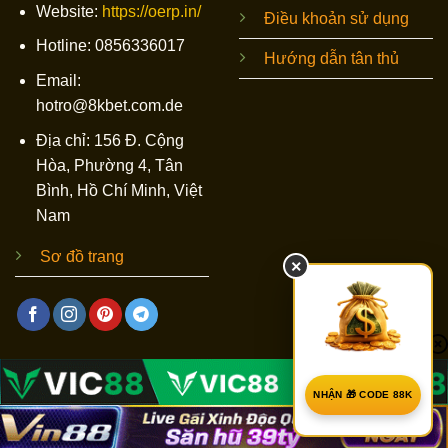
Website:
https://oerp.in/
Điều khoản sử dụng
Hotline: 0856336017
Hướng dẫn tân thủ
Email:
hotro@8kbet.com.de
Địa chỉ: 156 Đ. Cộng
Hòa, Phường 4, Tân
Bình, Hồ Chí Minh, Việt
Nam
Sơ đồ trang
×
NHẬN 🎁 CODE 88K
Copyright 2024©8KBET.COM.DE