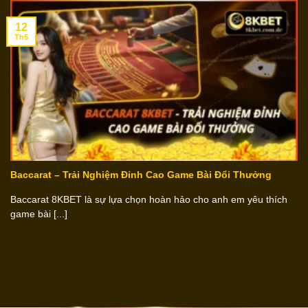
12
Th5
Baccarat – Trải Nghiệm Đỉnh Cao Game Bài Đổi Thưởng
Baccarat 8KBET là sự lựa chọn hoàn hảo cho anh em yêu thích
game bài [...]