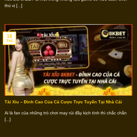
thú vị [...]
18
Th5
Tài Xỉu – Đỉnh Cao Của Cá Cược Trực Tuyến Tại Nhà Cái
Ai là fan của những trò chơi may rủi đầy kịch tính thì chắc chắn
[...]